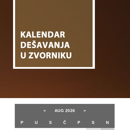
«
AUG 2026
»
P
U
S
Č
P
S
N