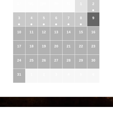
27
28
29
30
31
1
2
3
4
5
6
7
8
9
10
11
12
13
14
15
16
17
18
19
20
21
22
23
24
25
26
27
28
29
30
31
1
2
3
4
5
6