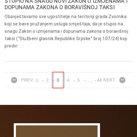
STUPIO NA SNAGU NOVI ZAKON O IZMJENAMA I
DOPUNAMA ZAKONA O BORAVIŠNOJ TAKSI
Obavještavamo sve ugostitelje na teritoriji grada Zvornika
koji se bave pružanjem usluga smještaja, da je stupio na
snagu Zakon o izmjenama i dopunama zakona o boravišnoj
taksi (“Službeni glasnik Republike Srpske” broj 107/24) koji
predvi
::
PREV
NEXT
1
2
3
4
5
. . .
44