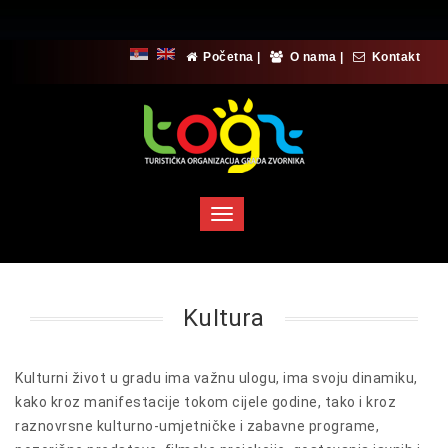
Početna
|
O nama
|
Kontakt
Toggle
navigation
Kultura
Kulturni život u gradu ima važnu ulogu, ima svoju dinamiku,
kako kroz manifestacije tokom cijele godine, tako i kroz
raznovrsne kulturno-umjetničke i zabavne programe,