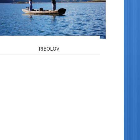
RIBOLOV
Rijeke i jezero na području Zvornika
odlikuju se izuzetno raznovrsnim ribljim
fondom, gdje je nastanjen škobalj,
deverika, bucov, mrena, som, štuka...
Pročitaj više