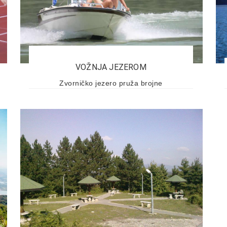
VOŽNJA JEZEROM
Zvorničko jezero pruža brojne
mogućnosti za sportove na vodi.
Posjetioci tokom boravka na jezeru mogu
voziti kajak, kanu, motorne i narodne
čamce, gliser...
Pročitaj više