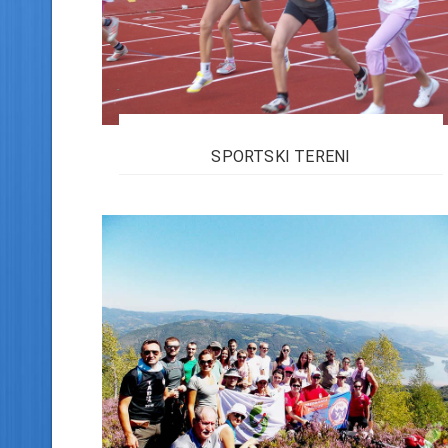
SPORTSKI TERENI
Zvornički sportisti ostvaruju zapažene
rezultate u mnogim sportovima, a već po
tradiciji na ovim prostorima se igra
fudbal, košarka, odbojka...
Pročitaj više