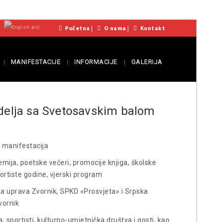
Početna
|
O nama
|
Kontakt
MANIFESTACIJE
INFORMACIJE
GALERIJA
delja sa Svetosavskim balom
a manifestacija
mija, poetske večeri, promocije knjiga, školske
portiste godine, vjerski program
ka uprava Zvornik, SPKD «Prosvjeta» i Srpska
vornik
a, sportisti, kulturno-umjetnička društva i gosti, kao