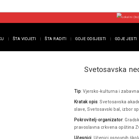
KU
ŠTA VIDJETI
ŠTA RADITI
GDJE ODSJESTI
GDJE JESTI
Svetosavska ne
Tip
: Vjersko-kulturna i zabavn
Kratak opis
: Svetosavska akade
slave, Svetosavski bal, izbor s
Pokrovitelj-organizator
: Grads
pravoslavna crkvena opština Z
Učesnici
: Učenici osnovnih škol