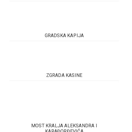
Posebno obilježje Zvorniku daje trodijelno a
istovremeno jedinstveno utvrđenje – Donji, Srednji
i Gornji grad, najveće i najosobenije utvrđenje u
Bosni i Hercegovini...
GRADSKA KAPIJA
Pročitaj više
Gradska kapija je dio kompleksa Donjeg grada u
okviru Zvorničke tvrđave, jedan od prepoznatljivih
simbola grada. Nekada je to bio prostor ( oko
1900.g) na kome...
ZGRADA KASINE
Pročitaj više
Zgrada Kasina je arhitektonski vrijedan objekat iz
Austro-Ugarskog perioda izgrađen početkom XX
vijeka za potrebe austrijske vojske. Tačnije Kasina
datira...
Pročitaj više
MOST KRALJA ALEKSANDRA I
KARAĐORĐEVIĆA