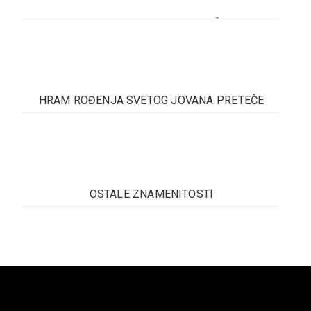
SREDNJEVJEKOVNI GRAD KUŠLAT
Kušlat je srednjovjekovni grad, nastao u 13. vijeku.
Ovaj kulturno-istorijski spomenik se nalazi na ušću
Jadra u Drinjaču, 15 kilometara južno od Zvornika...
HRAM ROĐENJA SVETOG JOVANA PRETEČE
Pročitaj više
Od sakralnih objekata u gradu, značajno je
pomenuti Hram rođenja Sv. Jovana Preteče. To je
najstariji parohijski hram u Srpskoj pravoslavnoj
eparhiji zvorničko...
OSTALE ZNAMENITOSTI
Pročitaj više
Objekat je sagrađen 1913. godine po projektu
austrougarskog tehničara, građevinskog
preduzetnika Skibor Andrije. Evidentirani objekat
je lociran na...
Pročitaj više