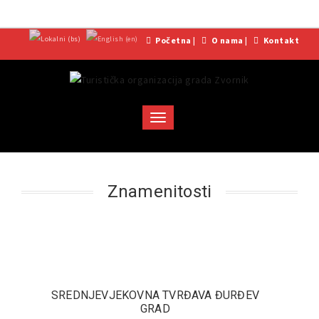
Početna
|
O nama
|
Kontakt
Toggle
navigation
Znamenitosti
SREDNJEVJEKOVNA TVRĐAVA ĐURĐEV
GRAD