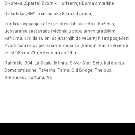
Dikoteka „Sparta” Zvornik – prizemlje Doma omladine
Diskoteka „BM” Tršić na oko 8 km od grada,
Tradicija ispijanja kafe i prijateljskih susreta i druženja,
ugovaranja sastanaka i viđenja u popularnim gradskim
kafićima, čini da su oni od jutarnjih do večernjih sati posjećeni.
Zvorničani će uvijek naći vremena za „kaficu”. Radno vrijeme
je od 08h do 23h, vikendom do 24 h.
Raffaelo, 304, La Scala, Infinity, Silver Star, Solo, kafeterija
Doma omladine, Taverna, Tema, Old Bridge, The pub,
Vremeplov, Fortuna, As…