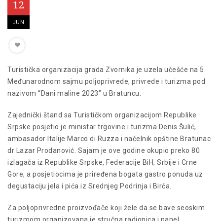
12
JUN
Turistička organizacija grada Zvornika je uzela učešće na 5.
Međunarodnom sajmu poljoprivrede, privrede i turizma pod
nazivom “Dani maline 2023” u Bratuncu.
Zajednički štand sa Turističkom organizacijom Republike
Srpske posjetio je ministar trgovine i turizma Denis Šulić,
ambasador Italije Marco di Ruzza i načelnik opštine Bratunac
dr Lazar Prodanović. Sajam je ove godine okupio preko 80
izlagača iz Republike Srpske, Federacije BiH, Srbije i Crne
Gore, a posjetiocima je priređena bogata gastro ponuda uz
degustaciju jela i pića iz Srednjeg Podrinja i Birča.
Za poljoprivredne proizvođače koji žele da se bave seoskim
turizmom organizovana je stručna radionica i panel