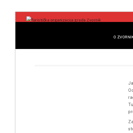
O ZVORNI
Ja
Od
ra
Tu
pr
Za
st