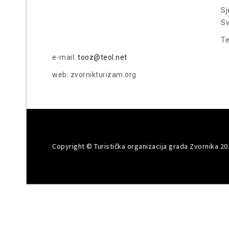
Sj
Sv
Te
e-mail:
tooz@teol.net
web: zvornikturizam.org
Copyright © Turistička organizacija grada Zvornika 20