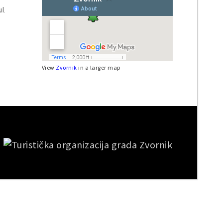
l.
View
Zvornik
in a larger map