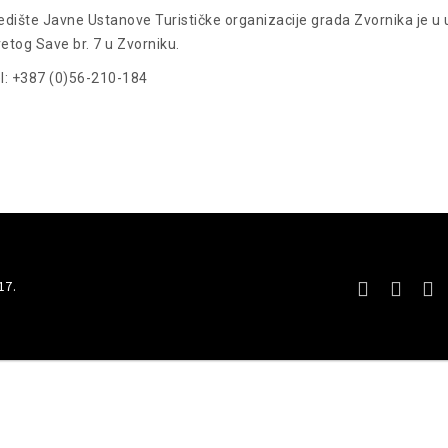
edište Javne Ustanove Turističke organizacije grada Zvornika je u u
etog Save br. 7 u Zvorniku.
l: +387 (0)56-210-184
17.