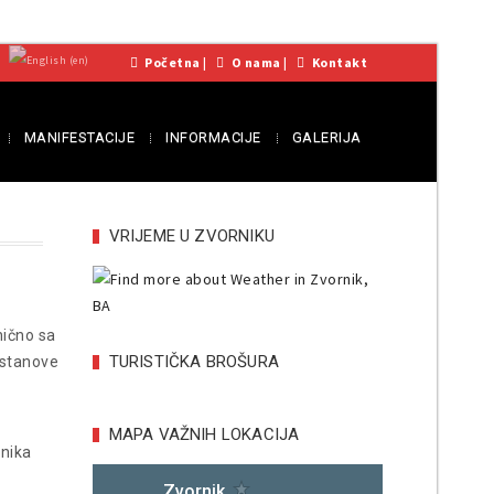
Početna
|
O nama
|
Kontakt
MANIFESTACIJE
INFORMACIJE
GALERIJA
VRIJEME U ZVORNIKU
nično sa
TURISTIČKA BROŠURA
Ustanove
MAPA VAŽNIH LOKACIJA
rnika