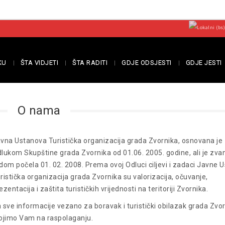
KU
ŠTA VIDJETI
ŠTA RADITI
GDJE ODSJESTI
GDJE JESTI
O nama
vna Ustanova Turistička organizacija grada Zvornika, osnovana je
lukom Skupštine grada Zvornika od 01.06. 2005. godine, ali je zva
dom počela 01. 02. 2008. Prema ovoj Odluci ciljevi i zadaci Javne 
ristička organizacija grada Zvornika su valorizacija, očuvanje,
ezentacija i zaštita turističkih vrijednosti na teritoriji Zvornika.
 sve informacije vezano za boravak i turistički obilazak grada Zvo
ojimo Vam na raspolaganju.