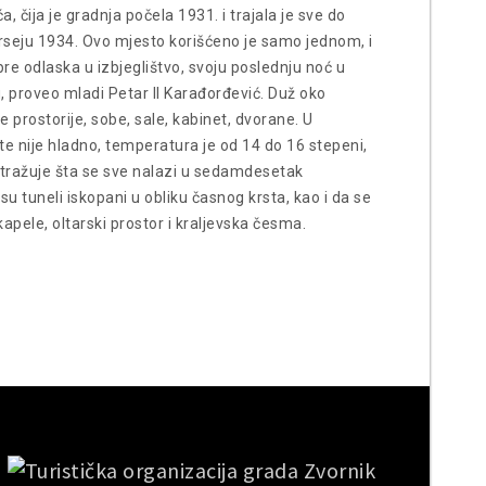
 čija je gradnja počela 1931. i trajala je sve do
rseju 1934. Ovo mjesto korišćeno je samo jednom, i
pre odlaska u izbjeglištvo, svoju poslednju noć u
, proveo mladi Petar II Karađorđević. Duž oko
e prostorije, sobe, sale, kabinet, dvorane. U
 nije hladno, temperatura je od 14 do 16 stepeni,
istražuje šta se sve nalazi u sedamdesetak
su tuneli iskopani u obliku časnog krsta, kao i da se
kapele, oltarski prostor i kraljevska česma.