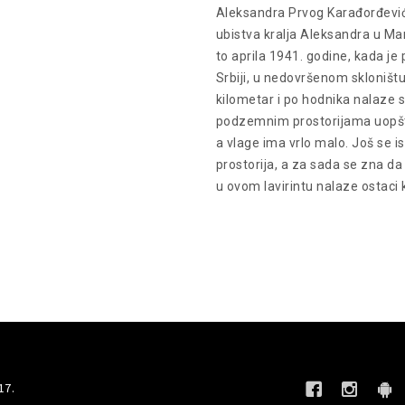
Aleksandra Prvog Karađorđevića,
ubistva kralja Aleksandra u Ma
to aprila 1941. godine, kada je 
Srbiji, u nedovršenom skloništu
kilometar i po hodnika nalaze s
podzemnim prostorijama uopšte
a vlage ima vrlo malo. Još se 
prostorija, a za sada se zna da 
u ovom lavirintu nalaze ostaci 
17.