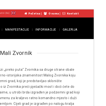
Početna
|
O nama
|
Kontakt
MANIFESTACIJE
INFORMACIJE
GALERIJA
Mali Zvornik
lazi „preko puta“ Zvornika sa druge strane obale
turno-istorijska znamenitost Malog Zvornika koju
mni grad, koji je predstavljao sklonište
 iz Zvornika preći pješački most i doći ćete do
aime, u utrobi brda izgrađen je podzemni grad koji
 kamenu za kraljevo ratno komandno mjesto i duži
emljom. Cijeli grad je izgrađen po nalogu kralja