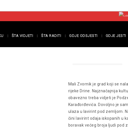
KU
ŠTA VIDJETI
ŠTA RADITI
GDJE ODSJESTI
GDJE JESTI
Mali Zvornik je grad koji se na
rijeke Drine. Najznačajnija kul
obavezno treba vidjeti je Podze
Karađorđevića. Dovoljno je samo
ulaza u lavirint pod zemljom. N
čini lavirint odaja iskopanih u
boravak većeg broja ljudi pod z