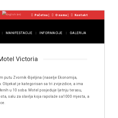
Početna
|
O nama
|
Kontakt
MANIFESTACIJE
INFORMACIJE
GALERIJA
Motel Victoria
m putu Zvornik-Bijeljina (naselje Ekonomija,
. Objekat je kategorisan sa tri zvijezdice, a ima
enih u 10 soba. Motel posjeduje ljetnju terasu,
sta, salu za slavlja koja rapolaže sa1000 mjesta, a
ce.