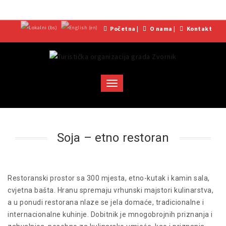
Početna
|
O nama
|
Kontakt
Toggle
navigation
Šoja – etno restoran
Restoranski prostor sa 300 mjesta, etno-kutak i kamin sala,
cvjetna bašta. Hranu spremaju vrhunski majstori kulinarstva,
a u ponudi restorana nlaze se jela domaće, tradicionalne i
internacionalne kuhinje. Dobitnik je mnogobrojnih priznanja i