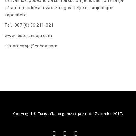
zahvalnica, posebno za kulinarsko umjeće, kao i priznanja
«Zlatna turistička ruža», za ugostiteljske i smještajne
kapacitete.
Tel.+387 (0) 56 211-021
www.restoransoja.com
restoransoja@yahoo.com
Copyright © Turistička organizacija grada Zvornika 2017.