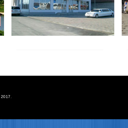
MOTEL VICTORIA
Motel se nalazi na magistralnom putu
Zvornik-Bijeljina (naselje Ekonomija,
Zvornik)...
Pročitaj više
 2017.