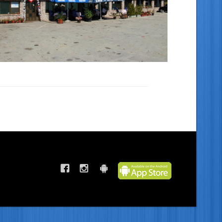
MOTEL DOLINA MIRA
40 kreveta, 9 apartmana, restoran sa
500 mjesta, velikim parking prostorom
Udaljen 8...
Pročitaj više