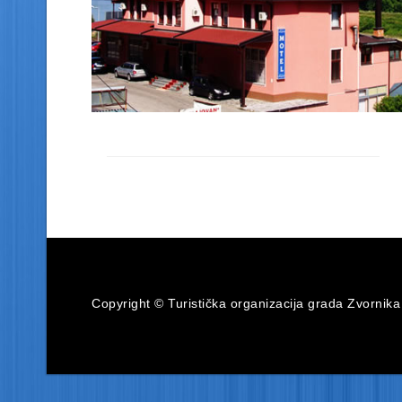
MOTEL LAGUNA
32 kreveta, 13 komfornih soba i 2
luksuzna apartmana ( TV i klima )
Nalazi se na magistralnom...
Pročitaj više
Copyright © Turistička organizacija grada Zvornika