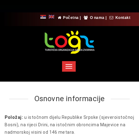
Početna
|
O nama
|
Kontakt
Toggle
navigation
Osnovne informacije
Položaj:
u istočnom dijelu Republike Srpske (sjeveroistočnoj
Bosni), na rijeci Drini, na istočnim obroncima Majevice na
nadmorskoj visini od 146 metara.