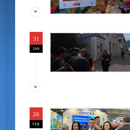
31
JAN
26
FEB