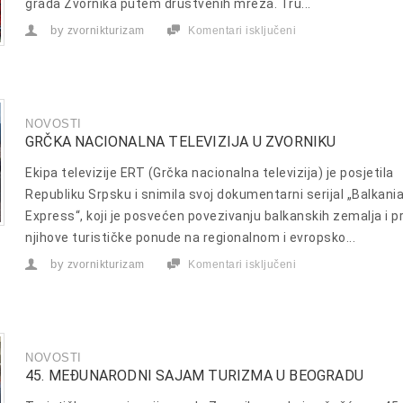
grada Zvornika putem društvenih mreža. Tru...
by
zvornikturizam
Komentari isključeni
za
NOVOGODIŠNJI
KUTAK
NOVOSTI
GRČKA NACIONALNA TELEVIZIJA U ZVORNIKU
Ekipa televizije ERT (Grčka nacionalna televizija) je posjetila
Republiku Srpsku i snimila svoj dokumentarni serijal „Balkani
Express“, koji je posvećen povezivanju balkanskih zemalja i p
njihove turističke ponude na regionalnom i evropsko...
by
zvornikturizam
Komentari isključeni
za
GRČKA
NACIONALNA
TELEVIZIJA
U
ZVORNIKU
NOVOSTI
45. MEĐUNARODNI SAJAM TURIZMA U BEOGRADU