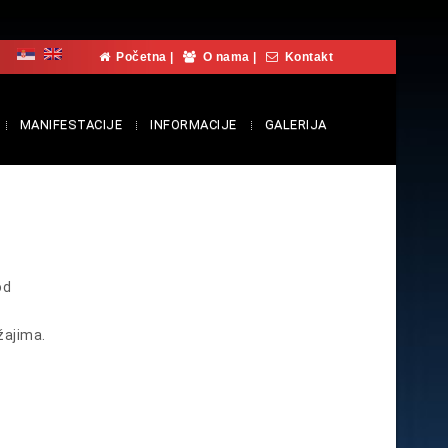
Početna
|
O nama
|
Kontakt
MANIFESTACIJE
INFORMACIJE
GALERIJA
od
žajima.