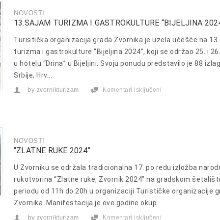
NOVOSTI
13.SAJAM TURIZMA I GASTROKULTURE “BIJELJINA 202
Turistička organizacija grada Zvornika je uzela učešće na 13
turizma i gastrokulture “Bijeljina 2024”, koji se održao 25. i 26.
u hotelu “Drina” u Bijeljini. Svoju ponudu predstavilo je 88 izla
Srbije, Hrv...
by
zvornikturizam
Komentari isključeni
za
13.Sajam
turizma
i
gastrokulture
“Bijeljina
2024”
NOVOSTI
“ZLATNE RUKE 2024”
U Zvorniku se održala tradicionalna 17. po redu izložba narod
rukotvorina “Zlatne ruke, Zvornik 2024” na gradskom šetališt
periodu od 11h do 20h u organizaciji Turističke organizacije 
Zvornika. Manifestacija je ove godine okup...
by
zvornikturizam
Komentari isključeni
za