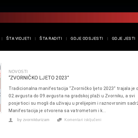
ŠTA VIDJETI
ŠTA RADITI
GDJE ODSJESTI
GDJE JESTI
NOVOSTI
“ZVORNIČKO LJETO 2023”
Tradicionalna manifestacija “Zvorničko ljeto 2023” trajala je 
02.avgusta do 09.avgusta na gradskoj plaži u Zvorniku, a svi
posjetioci su mogli da uživaju u prelijepim i raznovrsnim sadr
Manifestacija je otvorena sa vatrometom i k...
by
zvornikturizam
Komentari isključeni
za
“ZVORNIČKO
LJETO
2023”