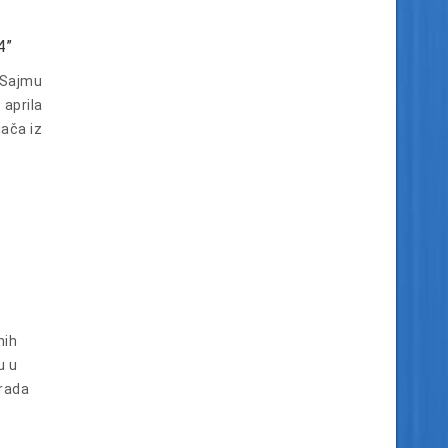
4”
.Sajmu
 aprila
gača iz
nih
u u
grada