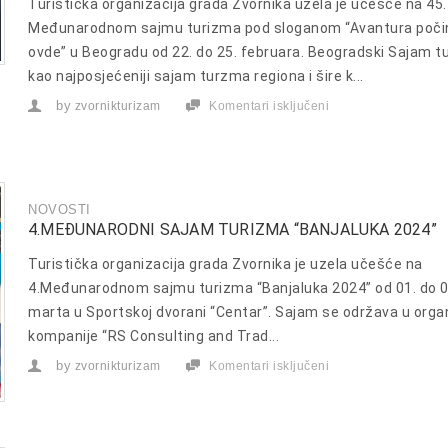
Turistička organizacija grada Zvornika uzela je učešće na 45.
Međunarodnom sajmu turizma pod sloganom “Avantura poči
ovde” u Beogradu od 22. do 25. februara. Beogradski Sajam t
kao najposjećeniji sajam turzma regiona i šire k...
by
zvornikturizam
Komentari isključeni
za
45.
MEĐUNARODNI
SAJAM
TURIZMA
U
BEOGRADU
NOVOSTI
4.MEĐUNARODNI SAJAM TURIZMA “BANJALUKA 2024”
Turistička organizacija grada Zvornika je uzela učešće na
4.Međunarodnom sajmu turizma “Banjaluka 2024” od 01. do 0
marta u Sportskoj dvorani “Centar”. Sajam se održava u organ
kompanije “RS Consulting and Trad...
by
zvornikturizam
Komentari isključeni
za
4.MEĐUNARODNI
SAJAM
TURIZMA
“BANJALUKA
2024”