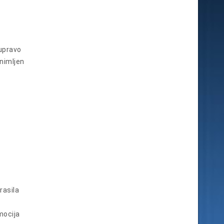
 upravo
snimljen
rasila
mocija