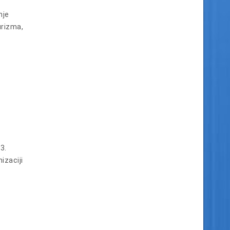
nje
urizma,
3.
izaciji