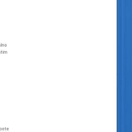
alno
atim
bote