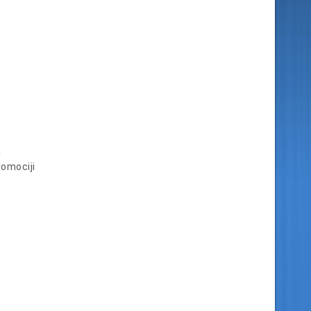
a
romociji