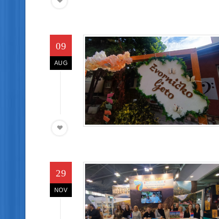
09
AUG
29
NOV