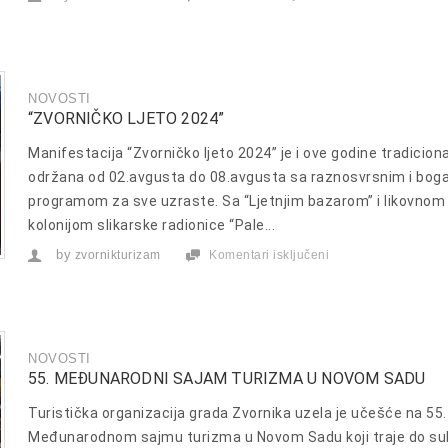
“ZLATNE
RUKE
2024”
NOVOSTI
“ZVORNIČKO LJETO 2024”
Manifestacija “Zvorničko ljeto 2024” je i ove godine tradicion
održana od 02.avgusta do 08.avgusta sa raznosvrsnim i bog
programom za sve uzraste. Sa “Ljetnjim bazarom” i likovnom
kolonijom slikarske radionice “Pale...
by
zvornikturizam
Komentari isključeni
za
“ZVORNIČKO
LJETO
2024”
NOVOSTI
55. MEĐUNARODNI SAJAM TURIZMA U NOVOM SADU
Turistička organizacija grada Zvornika uzela je učešće na 55.
Međunarodnom sajmu turizma u Novom Sadu koji traje do su