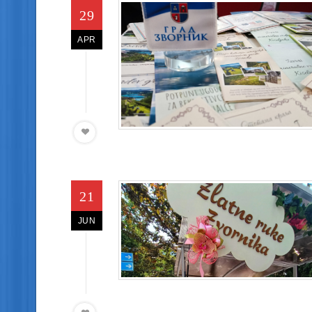
29
APR
21
JUN