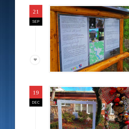
21
SEP
19
DEC