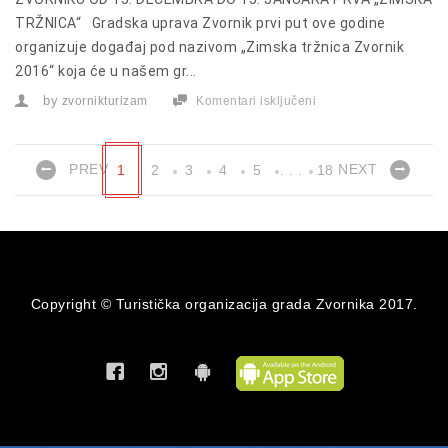
TRŽNICA“ Gradska uprava Zvornik prvi put ove godine
organizuje događaj pod nazivom „Zimska tržnica Zvornik
2016“ koja će u našem gr...
by
zvornikturizam
Komentari isključeni
za
Saopštenje
Gradske
uprave
Zvornik
PREV
NEXT
1
2
3
4
5
. . .
18
Copyright © Turistička organizacija grada Zvornika 2017.