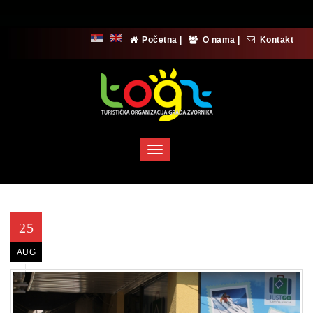
Početna
|
O nama
|
Kontakt
Toggle
navigation
25
AUG