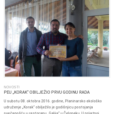
NOVOSTI
PEU „KORAK“ OBILJEŽIO PRVU GODINU RADA
U subotu 08. oktobra 2016. godine, Planinarsko ekološko
udruženje „Korak“ obilježilo je godišnjicu postojanja
svečanošću u restoranu „Galija“ u Čelopeku. U prijatnoj