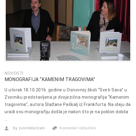
NOVOSTI
MONOGRAFIJA “KAMENIM TRAGOVIMA”
U utorak 18.10.2016. godine u Osnovnoj školi “Sveti Sava” u
Zvorniku predstavljena je dvojezična monografija “Kamenim
tragovima”, autora Slađane Paškalj iz Frankfurta. Na ideju da
uradi ovu monografiju došla je nakon što je na poklon dobila
...
by
zvornikturizam
Komentari isključeni
za
Monografija