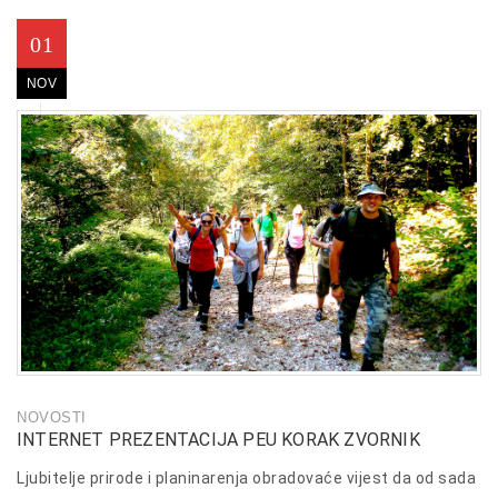
“Kamenim
tragovima”
01
NOV
NOVOSTI
INTERNET PREZENTACIJA PEU KORAK ZVORNIK
Ljubitelje prirode i planinarenja obradovaće vijest da od sada