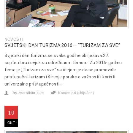
NOVOSTI
SVJETSKI DAN TURIZMA 2016 – “TURIZAM ZA SVE”
Svjetski dan turizma se svake godine obilježava 27.
septembra i uvjek sa određenom temom. Za 2016. godinu
tema je „Turizam za sve“ sa idejom je da se promoviše
pristupačni turizam i širenje poruke o važnosti i koristi
univerzalne pristupačnosti...
by
zvornikturizam
Komentari isključeni
za
Svjetski
dan
turizma
2016
10
–
“Turizam
OKT
za
sve”