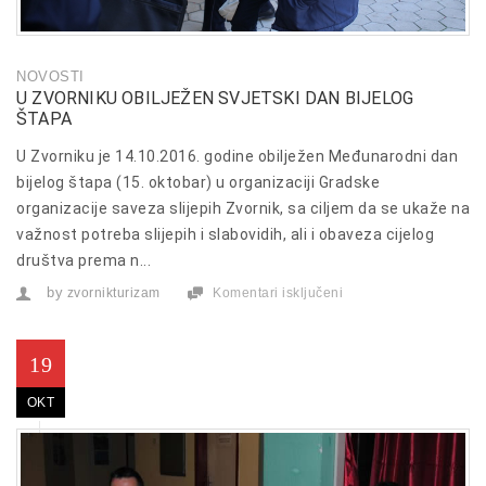
NOVOSTI
U ZVORNIKU OBILJEŽEN SVJETSKI DAN BIJELOG
ŠTAPA
U Zvorniku je 14.10.2016. godine obilježen Međunarodni dan
bijelog štapa (15. oktobar) u organizaciji Gradske
organizacije saveza slijepih Zvornik, sa ciljem da se ukaže na
važnost potreba slijepih i slabovidih, ali i obaveza cijelog
društva prema n...
by
zvornikturizam
Komentari isključeni
za
U
Zvorniku
obilježen
Svjetski
19
dan
bijelog
OKT
štapa