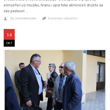
atmosferi uz muziku, hranu i sportske aktivnosti družilo se
oko pedeset ...
by
zvornikturizam
Komentari isključeni
za
PEU
„Korak“
obilježio
prvu
14
godinu
rada
OKT