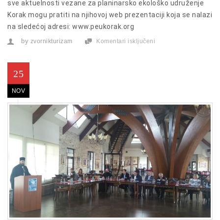
sve aktuelnosti vezane za planinarsko ekološko udruženje
Korak mogu pratiti na njihovoj web prezentaciji koja se nalazi
na sledećoj adresi: www.peukorak.org
by
zvornikturizam
Komentari isključeni
za
Internet
prezentacija
PEU
Korak
25
Zvornik
NOV