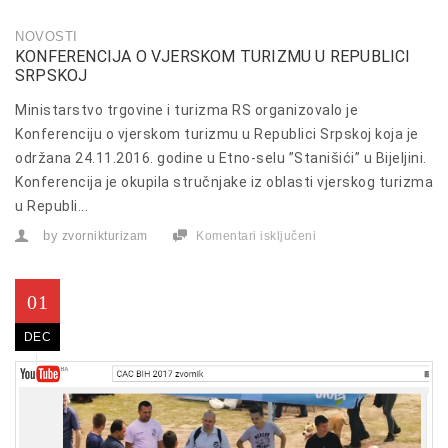
NOVOSTI
KONFERENCIJA O VJERSKOM TURIZMU U REPUBLICI
SRPSKOJ
Ministarstvo trgovine i turizma RS organizovalo je
Konferenciju o vjerskom turizmu u Republici Srpskoj koja je
održana 24.11.2016. godine u Etno-selu ”Stanišići” u Bijeljini.
Konferencija je okupila stručnjake iz oblasti vjerskog turizma
u Republi...
by
zvornikturizam
Komentari isključeni
za
Konferencija
o
vjerskom
turizmu
01
u
Republici
DEC
Srpskoj