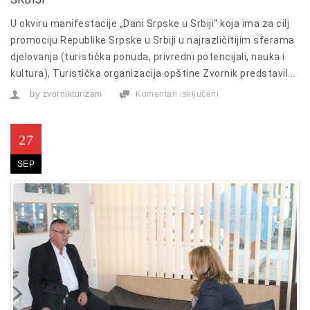
U okviru manifestacije „Dani Srpske u Srbiji“ koja ima za cilj
promociju Republike Srpske u Srbiji u najrazličitijim sferama
djelovanja (turistička ponuda, privredni potencijali, nauka i
kultura), Turistička organizacija opštine Zvornik predstavil...
by
zvornikturizam
Komentari isključeni
za
Zvornik
predstavljen
na
“Danima
27
Srpske
u
SEP
Srbiji“