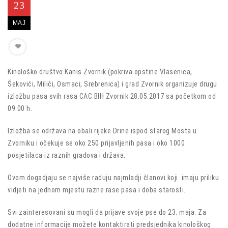
23
MAJ
Kinološko društvo Kanis Zvornik (pokriva opstine Vlasenica,
Šekovići, Milići, Osmaci, Srebrenica) i grad Zvornik organizuje drugu
izložbu pasa svih rasa CAC BIH Zvornik 28.05.2017 sa početkom od
09:00 h.
Izložba se održava na obali rijeke Drine ispod starog Mosta u
Zvorniku i očekuje se oko 250 prijavljenih pasa i oko 1000
posjetilaca iz raznih gradova i država.
Ovom dogadjaju se najviše raduju najmladji članovi koji imaju priliku
vidjeti na jednom mjestu razne rase pasa i doba starosti.
Svi zainteresovani su mogli da prijave svoje pse do 23. maja. Za
dodatne informacije možete kontaktirati predsjednika kinološkog