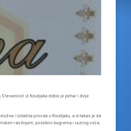
vanović iz Kiseljaka dobio je pehar i dvije
užna i izdašna priroda u Kiseljaku, a istakao je da
 šumskim rastinjem, posebno bagrema i raznog voća.