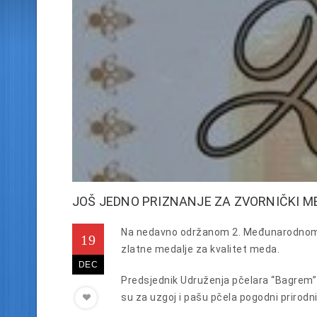
JOŠ JEDNO PRIZNANJE ZA ZVORNIČKI M
Na nedavno održanom 2. Međunarodnom or
19
zlatne medalje za kvalitet meda.
DEC
Predsjednik Udruženja pčelara “Bagrem” Z
su za uzgoj i pašu pčela pogodni prirod