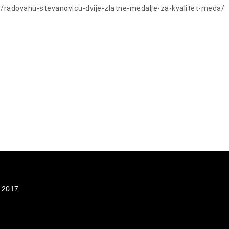
18/radovanu-stevanovicu-dvije-zlatne-medalje-za-kvalitet-meda/
 2017.