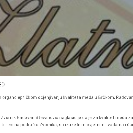
ED
ganoleptičkom ocjenjivanju kvaliteta meda u Brčkom, Radovan Ste
vornik Radovan Stevanović naglasio je da je za kvalitet meda zasl
ni tereni na području Zvornika, sa izuzetnim cvjetnim livadama i