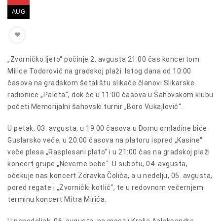
AUG
„Zvorničko ljeto“ počinje 2. avgusta 21:00 čas koncertom
Milice Todorović na gradskoj plaži. Istog dana od 10:00
časova na gradskom šetalištu slikaće članovi Slikarske
radionice „Paleta“, dok će u 11:00 časova u Šahovskom klubu
početi Memorijalni šahovski turnir „Boro Vukajlović“.
U petak, 03. avgusta, u 19:00 časova u Domu omladine biće
Guslarsko veče, u 20:00 časova na platoru ispred „Kasine“
veče plesa „Rasplesani plato“ i u 21:00 čas na gradskoj plaži
koncert grupe „Neverne bebe“. U subotu, 04. avgusta,
očekuje nas koncert Zdravka Čolića, a u nedelju, 05. avgusta,
pored regate i „Zvornički kotlić“, te u redovnom večernjem
terminu koncert Mitra Mirića.