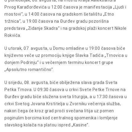
U ponedeljak, 06. avgusta, na mostu Kralja Aaleksandra
Prvog Karađorđevića u 12:00 časova je manifestacija „Ljudi i
mostovi“, u 14:00 časova na gradskom šetalištu „Etno
tržnica“, u 19:00 časova na Đurđev gradu pozorišna
predstava „Zidanje Skadra“ i na gradskoj plaži koncert Nikole
Rokvića.
U utorak, 07. avgusta, u Domu omladine u 19:00 časova biće
književno veče uz promociju knjige Slavka Tadića „Trnovica u
donjem Podrinju“ i u večernjem terminu koncert grupe
„Apsolutno romantično“.
U srijedu, 08. avgusta, biće obilježena slava grada Sveta
Petka Trnova. U 09:30 časova u crkvi Svete Petke Trnove na
Đurđev gradu biće služena sveta liturgija, a u 17:30 časova u
crkvi Svetog Jovana Krstitelja u Zvorniku večernja služba,
nakon čega će kroz grad proći svečana litija uz pomen
poginulim borcima kod centralnog spomenika i lomljenje
slavskog kolača na platou ispred „Kasine“.