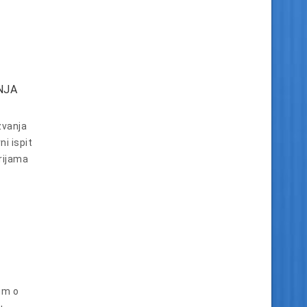
NJA
zvanja
i ispit
orijama
um o