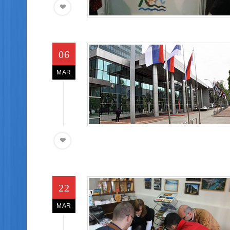
06
MAR
22
MAR