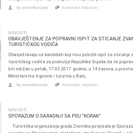
by
zvornikturizam
Komentari isključeni
za
Zvornik
na
39.
Međunarodnom
sajmu
NOVOSTI
turizma
OBAVJEŠTENJE ZA POPRAVNI ISPIT ZA STICANJE ZVA
u
TURISTIČKOG VODIČA
Beogradu
Obavještavaju se kandidati koji nisu položili ispit za sticanje 
turističkog vodiča za područje Republike Srpske da će popravn
biti održan u petak, 17.03.2017. godine, u 14 časova, u prost
Ministarstva trgovine i turizma u Banj...
by
zvornikturizam
Komentari isključeni
za
Obavještenje
za
popravni
ispit
za
NOVOSTI
sticanje
SPORAZUM O SARADNJI SA PEU “KORAK”
zvanja
turističkog
vodiča
Turistička organizacija grada Zvornika potpisala je Sporaz