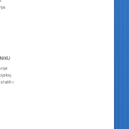
u
nja
NIKU
cije
ijskoj
stalih i