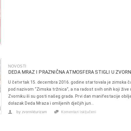
NOVOSTI
DEDA MRAZ I PRAZNIČNA ATMOSFERA STIGLI U ZVORN
U četvrtak 15. decembra 2016. godine startovala je zimska ča
pod nazivom “Zimska tržnica”, a na radost svih onih koji žive 
Zvorniku ili su gosti našeg grada. Prvi dan manifestacije obilje
dolazak Deda Mraza i omiljenih dječjih jun...
by
zvornikturizam
Komentari isključeni
za
Deda
Mraz
i
praznična