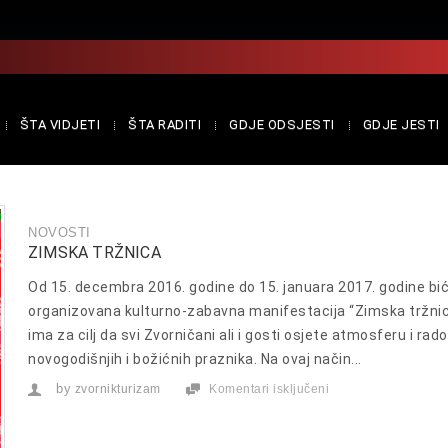
ŠTA VIDJETI
ŠTA RADITI
GDJE ODSJESTI
GDJE JESTI
NOVOSTI
ZIMSKA TRŽNICA
Od 15. decembra 2016. godine do 15. januara 2017. godine bi
organizovana kulturno-zabavna manifestacija “Zimska tržnic
ima za cilj da svi Zvorničani ali i gosti osjete atmosferu i rad
novogodišnjih i božićnih praznika. Na ovaj način...
by
zvornikturizam
Komentari isključeni
za
Zimska
tržnica