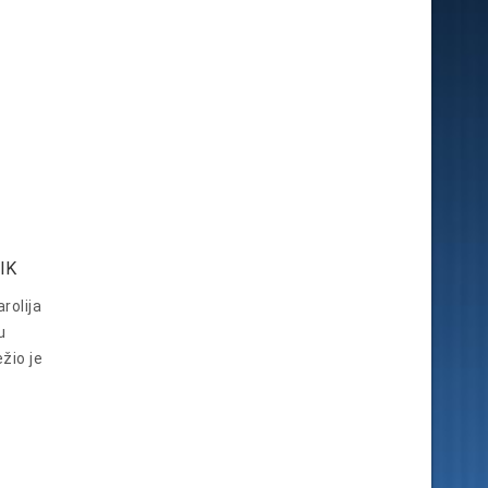
IK
rolija
u
žio je