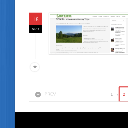
18
APR
PREV
1
2