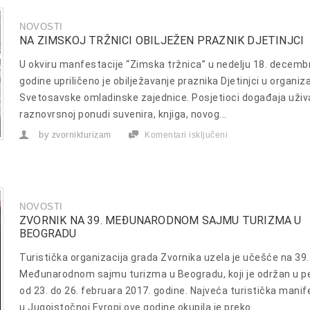
atmosfera
stigli
NOVOSTI
u
NA ZIMSKOJ TRŽNICI OBILJEŽEN PRAZNIK DJETINJCI
Zvornik
U okviru manfestacije “Zimska tržnica” u nedelju 18. decemb
godine upriličeno je obilježavanje praznika Djetinjci u organiza
Svetosavske omladinske zajednice. Posjetioci događaja uživa
raznovrsnoj ponudi suvenira, knjiga, novog...
by
zvornikturizam
Komentari isključeni
za
Na
Zimskoj
tržnici
obilježen
praznik
Djetinjci
NOVOSTI
ZVORNIK NA 39. MEĐUNARODNOM SAJMU TURIZMA U
BEOGRADU
Turistička organizacija grada Zvornika uzela je učešće na 39.
Međunarodnom sajmu turizma u Beogradu, koji je održan u p
od 23. do 26. februara 2017. godine. Najveća turistička manif
u Jugoistočnoj Evropi ove godine okupila je preko ...