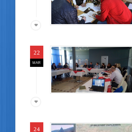
22
MAR
24