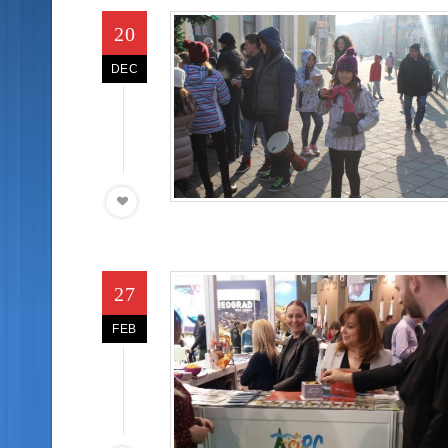
20
DEC
27
FEB