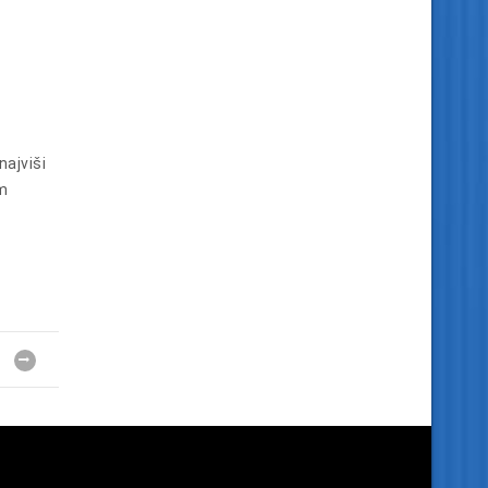
najviši
 m