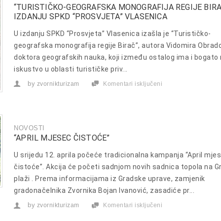
“TURISTIČKO-GEOGRAFSKA MONOGRAFIJA REGIJE BIRA
IZDANJU SPKD “PROSVJETA” VLASENICA
U izdanju SPKD “Prosvjeta” Vlasenica izašla je “Turističko-
geografska monografija regije Birač”, autora Vidomira Obrado
doktora geografskih nauka, koji između ostalog ima i bogato
iskustvo u oblasti turističke priv...
by
zvornikturizam
Komentari isključeni
za
“Turističko-
geografska
monografija
regije
Birač”
NOVOSTI
u
izdanju
“APRIL MJESEC ČISTOĆE”
SPKD
“Prosvjeta”
U srijedu 12. aprila počeće tradicionalna kampanja “April mje
Vlasenica
čistoće”. Akcija će početi sadnjom novih sadnica topola na G
plaži . Prema informacijama iz Gradske uprave, zamjenik
gradonačelnika Zvornika Bojan Ivanović, zasadiće pr...
by
zvornikturizam
Komentari isključeni
za
“April
mjesec