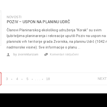
čistoće”
NOVOSTI
POZIV – USPON NA PLANINU UDRČ
Članovi Planinarskog ekološkog udruženja “Korak” su svim
ljubiteljima planinarenja i rekreacije uputili Poziv na uspon na 
planinski vrh teritorije grada Zvornika, na planinu Udrč (1042
nadmorske visine). Sve informacije o planu ...
by
zvornikturizam
Komentari isključeni
za
POZIV
–
Uspon
na
planinu
Udrč
NEXT
3
4
5
. . .
18