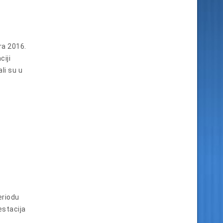
ra 2016.
ciji
li su u
eriodu
estacija