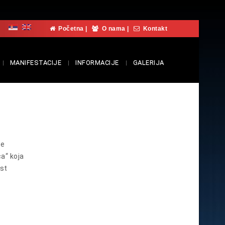
Početna
|
O nama
|
Kontakt
MANIFESTACIJE
INFORMACIJE
GALERIJA
će
a“ koja
ost