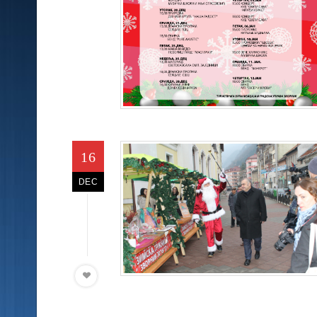
16
DEC