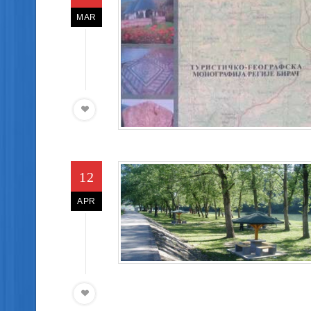
MAR
12
APR