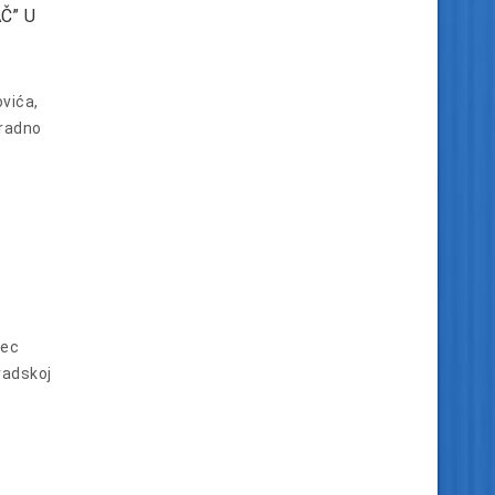
Č” U
vića,
 radno
sec
radskoj