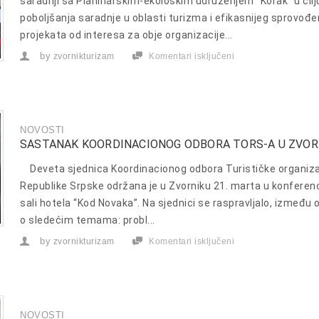
saradnji sa Planinarskim-ekološkim udruženjem “Korak” u cilj
poboljšanja saradnje u oblasti turizma i efikasnijeg sprovođe
projekata od interesa za obje organizacije...
by
zvornikturizam
Komentari isključeni
za
Sporazum
o
saradnji
sa
PEU
“Korak”
NOVOSTI
SASTANAK KOORDINACIONOG ODBORA TORS-A U ZVOR
Deveta sjednica Koordinacionog odbora Turističke organiza
Republike Srpske održana je u Zvorniku 21. marta u konferenc
sali hotela “Kod Novaka”. Na sjednici se raspravljalo, između o
o sledećim temama: probl...
by
zvornikturizam
Komentari isključeni
za
Sastanak
Koordinacionog
odbora
TORS-
a
u
NOVOSTI
Zvorniku